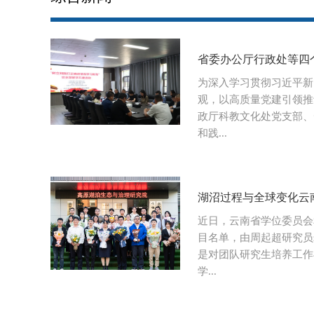
省委办公厅行政处等四个
为深入学习贯彻习近平新
观，以高质量党建引领推
政厅科教文化处党支部、
和践...
湖沼过程与全球变化云
近日，云南省学位委员会
目名单，由周起超研究员
是对团队研究生培养工作
学...