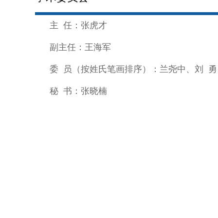
主 任
：张虎才
副主任
：王海军
委 员
（按姓氏笔画排序）：兰尧中、刘 勇
秘 书
：张晓楠